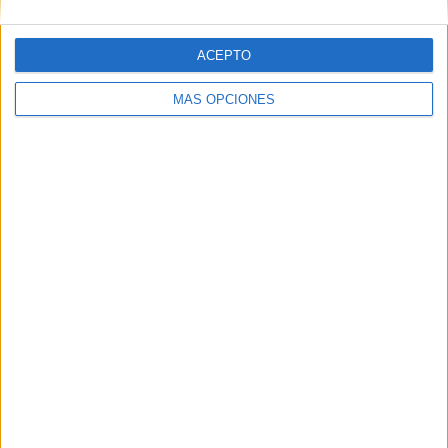
Busco trabajo
ACEPTO
(Valencia)
…como conductor trailer, tengo experencia international,
carnet. B. C. E,
MÁS OPCIONES
Vigilante busca trabajo
(Collado Villalba, Madrid)
Busco trabajo como vigilante de seguridad tengo t. I. P y
experiencia
Busco trabajo
(Madrid)
…s se rrecadero linpieza de portales mantenimiento de fincar