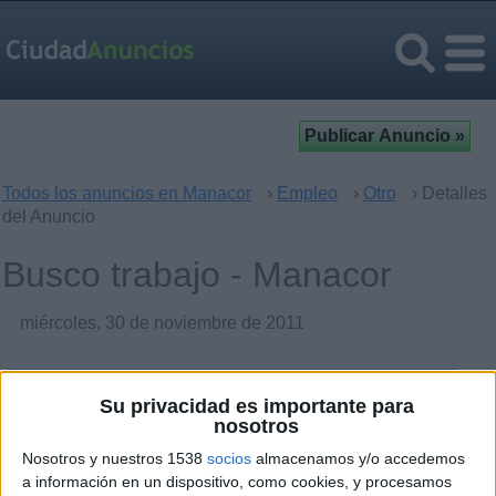
Todos los anuncios en Manacor
›
Empleo
›
Otro
› Detalles
del Anuncio
Busco trabajo - Manacor
miércoles, 30 de noviembre de 2011
Detalles del Anuncio
Su privacidad es importante para
nosotros
Ciudad:
Manacor, Islas Baleares
Nosotros y nuestros 1538
socios
almacenamos y/o accedemos
a información en un dispositivo, como cookies, y procesamos
Información de contacto