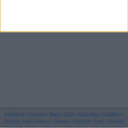
Todos los anuncios en Toda España
›
Empleo
›
Otro
Argentina
Australia
Brasil
Chile
Colombia
Sudáfrica
|
|
|
|
|
|
España
India
México
Nigeria
Pakistán
Perú
Filipinas
|
|
|
|
|
|
Portugal
Rusia
Singapur
Reino Unido
Estados Unidos