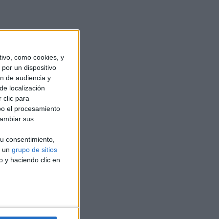
ivo, como cookies, y
por un dispositivo
ón de audiencia y
o
de localización
 clic para
bo el procesamiento
cambiar sus
u consentimiento,
a un
grupo de sitios
o y haciendo clic en