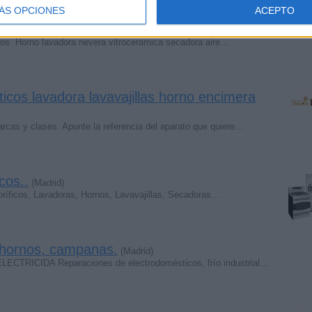
ÁS OPCIONES
ACEPTO
ticos en mataro y maresme
(Mataró, Barcelona)
cos. Horno lavadora nevera vitroceramica secadora aire…
icos lavadora lavavajillas horno encimera
cas y clases. Apunte la referencia del aparato que quiere…
cos..
(Madrid)
goríficos, Lavadoras, Hornos, Lavavajillas, Secadoras…
 hornos, campanas.
(Madrid)
ICIDA Reparaciones de electrodomésticos, frío industrial…