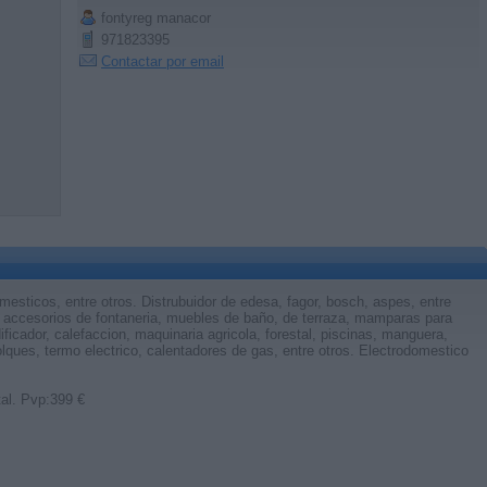
fontyreg manacor
971823395
Contactar por email
mesticos, entre otros. Distrubuidor de edesa, fagor, bosch, aspes, entre
 accesorios de fontaneria, muebles de baño, de terraza, mamparas para
ificador, calefaccion, maquinaria agricola, forestal, piscinas, manguera,
ques, termo electrico, calentadores de gas, entre otros. Electrodomestico
tal. Pvp:399 €