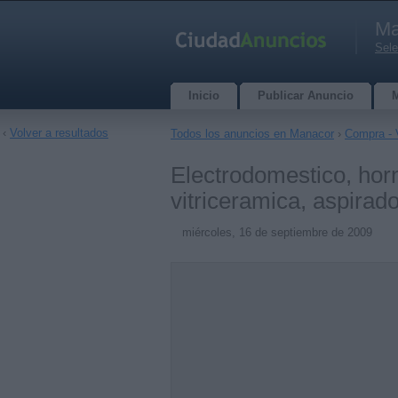
Ma
Sele
Inicio
Publicar Anuncio
‹
Volver a resultados
Todos los anuncios en Manacor
›
Compra - 
Electrodomestico, horn
vitriceramica, aspirad
miércoles, 16 de septiembre de 2009