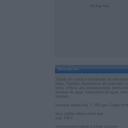
No hay foto
Descripción
Tienda en manacor distribuidor de electrodo
otros. Tambien disponemos de materiales y
baño, criferia, aire acondicionado, deshumid
bombas de agua, tratamiento de agua, remol
ofertado:
lavadora edesa 6kg. 1. 000 rpm. Carga fron
lava vajillas edesa clase aaa
pvp: 349 €
vitroceramica edesa 4 zonas coccion