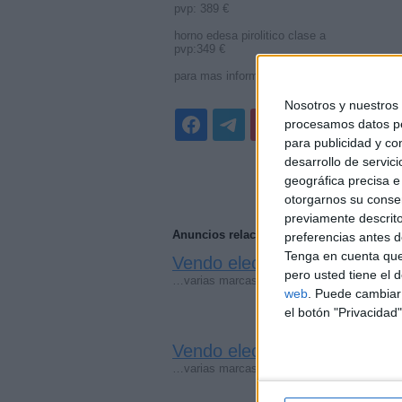
pvp: 389 €
horno edesa pirolitico clase a
pvp:349 €
para mas informacion concactar 971823395
Nosotros y nuestro
procesamos datos per
para publicidad y co
desarrollo de servici
geográfica precisa e 
otorgarnos su conse
previamente descrito
Anuncios relacionados
preferencias antes d
Tenga en cuenta que
Vendo electrodomésticos
(Vale
pero usted tiene el 
…varias marcas y modelos, neveras, lavado
web
. Puede cambiar 
el botón "Privacidad"
Vendo electrodomésticos
(Vale
…varias marcas y modelos, neveras, lavado