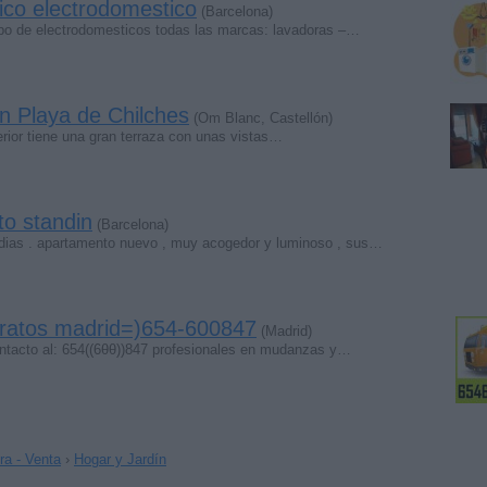
nico electrodomestico
(Barcelona)
ipo de electrodomesticos todas las marcas: lavadoras –…
en Playa de Chilches
(Om Blanc, Castellón)
erior tiene una gran terraza con unas vistas…
to standin
(Barcelona)
dias . apartamento nuevo , muy acogedor y luminoso , sus…
aratos madrid=)654-600847
(Madrid)
ntacto al: 654((6θθ))847 profesionales en mudanzas y…
a - Venta
›
Hogar y Jardín