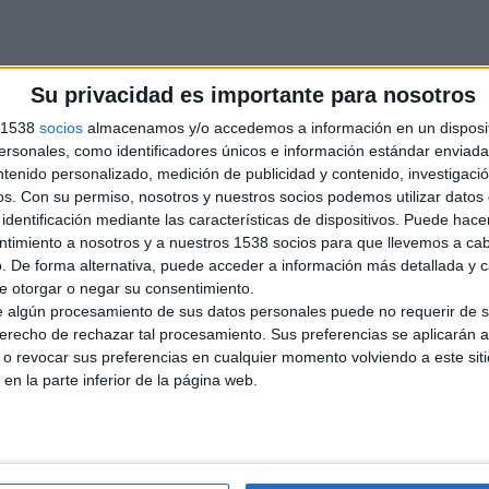
Su privacidad es importante para nosotros
 e-mail. O www. Fontyregmanacor. Es. Tl
s 1538
socios
almacenamos y/o accedemos a información en un disposit
sonales, como identificadores únicos e información estándar enviada 
ntenido personalizado, medición de publicidad y contenido, investigaci
Reportar el anunci
os.
Con su permiso, nosotros y nuestros socios podemos utilizar datos 
identificación mediante las características de dispositivos. Puede hacer
ntimiento a nosotros y a nuestros 1538 socios para que llevemos a ca
. De forma alternativa, puede acceder a información más detallada y 
e otorgar o negar su consentimiento.
 algún procesamiento de sus datos personales puede no requerir de s
ncia)
derecho de rechazar tal procesamiento. Sus preferencias se aplicarán 
ras, secadoras, lavavajillas, desde 60€. También…
o revocar sus preferencias en cualquier momento volviendo a este siti
 en la parte inferior de la página web.
ncia)
ras, secadoras, lavavajillas, desde 60€ también…