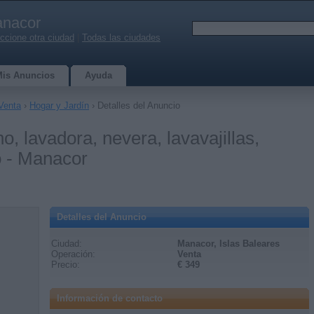
nacor
ccione otra ciudad
|
Todas las ciudades
Mis Anuncios
Ayuda
Venta
›
Hogar y Jardín
› Detalles del Anuncio
o, lavadora, nevera, lavavajillas,
o - Manacor
Detalles del Anuncio
Ciudad:
Manacor, Islas Baleares
Operación:
Venta
Precio:
€ 349
Información de contacto