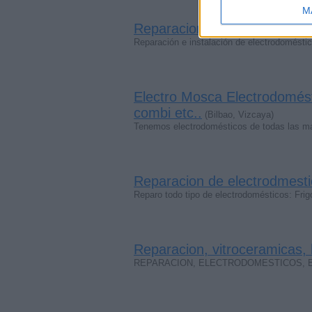
M
Reparacion de electrodomes
Reparación e instalación de electrodomésti
Electro Mosca Electrodomést
combi etc..
(Bilbao, Vizcaya)
Tenemos electrodomésticos de todas las mar
Reparacion de electrodmesti
Reparo todo tipo de electrodomésticos: Fri
Reparacion, vitroceramicas,
REPARACION, ELECTRODOMESTICOS, ELECTR